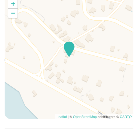
+
−
Leaflet
| ©
OpenStreetMap
contributors ©
CARTO