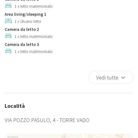
Lavatrice
1 x letto matrimoniale
Area living/sleeping 1
Letto matrimoniale
1 x divano letto
Parcheggio gratuito
Camera da letto 2
Piatti e ciotole
1 x letto matrimoniale
Piscina
Camera da letto 3
TV
1 x letto matrimoniale
Vista sull'acqua
Vedi tutte
Località
VIA POZZO PASULO, 4 - TORRE VADO