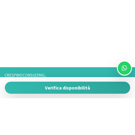
CRESPINOCONSULTING,
Via Franco 3,
Verifica disponibilità
73057 Taviano
P.IVA 05266050755
Tel. 3757776901 / 3474950878/3757075916,
Telefono fisso: 0833825017 Solo Whatsapp: 3757075916
Powered by