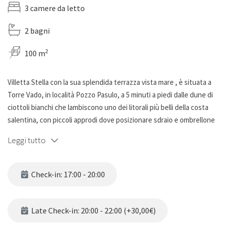
3 camere da letto
2 bagni
2
100 m
Villetta Stella con la sua splendida terrazza vista mare , è situata a
Torre Vado, in località Pozzo Pasulo, a 5 minuti a piedi dalle dune di
ciottoli bianchi che lambiscono uno dei litorali più belli della costa
salentina, con piccoli approdi dove posizionare sdraio e ombrellone
per le famiglie.
Leggi tutto
La villetta ha un parcheggio e giardino recintato con barbecue in
muratura, 3 camere da letto matrimoniali complete di zanzariere e
Check-in: 17:00 - 20:00
ventilatori, 2 bagni con doccia; soggiorno con cucina attrezzata di
utensili, forno microonde, piano cottura, forno, tv e divano letto
per 2 posti supplementari (solo per bambini); da qui si accede ad un
Late Check-in: 20:00 - 22:00 (+30,00€)
porticato esterno, attrezzato con tavolo e sedie.