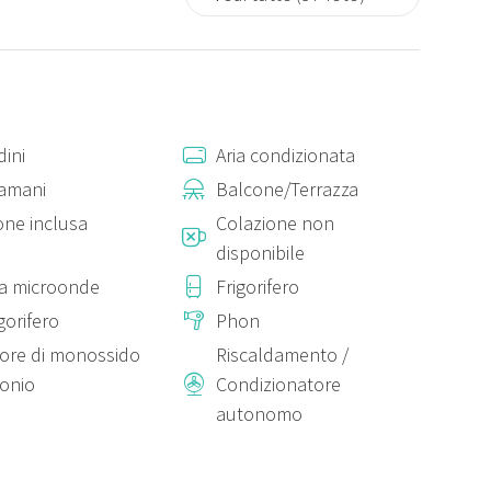
u richiesta del cliente, e previa accettazione, è richiesto un
ini
Aria condizionata
 di euro 30,00;
amani
Balcone/Terrazza
 50,00;
one inclusa
Colazione non
disponibile
evia accettazione, dalle 6 alle 8 è richiesto un costo extra di
a microonde
Frigorifero
igorifero
Phon
tore di monossido
Riscaldamento /
bonio
Condizionatore
autonomo