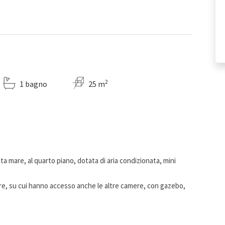
2
1 bagno
25 m
a mare, al quarto piano, dotata di aria condizionata, mini
re, su cui hanno accesso anche le altre camere, con gazebo,
zza, è presente una zona cottura (da lasciare pulito e in ordine
duzione, tostiera, bollitore, piatti, tazze, stoviglie , utensili ,