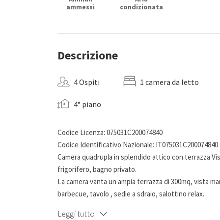
ammessi
condizionata
Descrizione
4 Ospiti
1 camera da letto
4° piano
Codice Licenza: 075031C200074840
Codice Identificativo Nazionale: IT075031C200074840
Camera quadrupla in splendido attico con terrazza Vist
frigorifero, bagno privato.
La camera vanta un ampia terrazza di 300mq, vista ma
barbecue, tavolo , sedie a sdraio, salottino relax.
A disposizione degli ospiti, in area comune sulla terra
Leggi tutto
all’uso di tutti!) con macchina caffè, piano cottura ad in