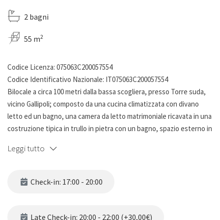
2 bagni
2
55 m
Codice Licenza: 075063C200057554
Codice Identificativo Nazionale: IT075063C200057554
Bilocale a circa 100 metri dalla bassa scogliera, presso Torre suda,
vicino Gallipoli; composto da una cucina climatizzata con divano
letto ed un bagno, una camera da letto matrimoniale ricavata in una
costruzione tipica in trullo in pietra con un bagno, spazio esterno in
patio recintato attrezzato con tavolo e sedie e barbecue.
Leggi tutto
Il bilocale può essere affittato come soluzione comodissima per 2 o
4 ospiti, poichè camera da letto e soggiorno con divano letto hanno
Check-in: 17:00 - 20:00
accessi indipendenti dall'esterno.
All'esterno è disponibile un'area privata per il parcheggio di due
auto.
Late Check-in: 20:00 - 22:00 (+30,00€)