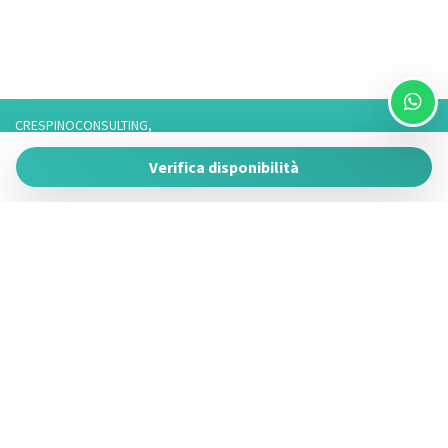
CRESPINOCONSULTING,
Via Franco 3,
Verifica disponibilità
73057 Taviano
P.IVA 05266050755
Tel. 3757776901 / 3474950878/3757075916,
Telefono fisso: 0833825017 Solo Whatsapp: 3757075916
Powered by