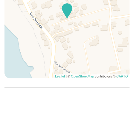
Leaflet
| ©
OpenStreetMap
contributors ©
CARTO