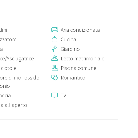
ini
Aria condizionata
izzatore
Cucina
ia
Giardino
ice/Asciugatrice
Letto matrimoniale
e ciotole
Piscina comune
tore di monossido
Romantico
bonio
occia
TV
a all'aperto