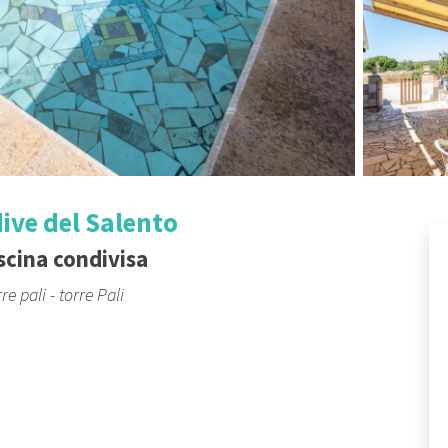
dive del Salento
iscina condivisa
re pali - torre Pali