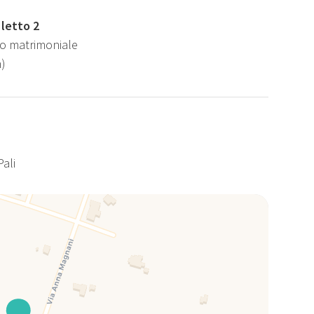
letto 2
tto matrimoniale
)
Pali