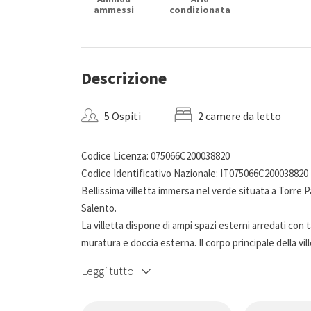
ammessi
condizionata
Descrizione
5 Ospiti
2 camere da letto
Codice Licenza: 075066C200038820
Codice Identificativo Nazionale: IT075066C200038820
Bellissima villetta immersa nel verde situata a Torre P
Salento.
La villetta dispone di ampi spazi esterni arredati con t
muratura e doccia esterna. Il corpo principale della vi
castello, camera matrimoniale e bagno con doccia (senza 
Leggi tutto
ingresso indipendente e bagno senza doccia, che può 
La villetta è parte di una villa bifamiliare, ognuna con 