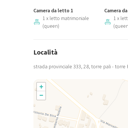
Camera da letto 1
Camera da 
1 x letto matrimoniale
1 x le
(queen)
(queen
Località
strada provinciale 333, 28, torre pali - torre 
+
−