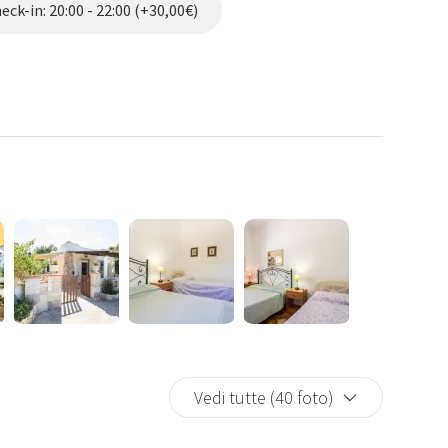
amici a 4 zampe al seguito (previsto un piccolo supplemento
ck-in: 20:00 - 22:00 (+30,00€)
l mare con la sua spiaggia di sabbia fine e dorata si trova a solo
on una sana passeggiata o in bici).
 non inclusi nel costo di locazione).
Vedi tutte (40 foto)