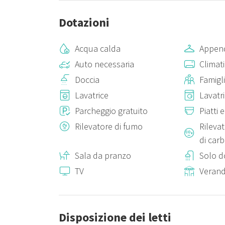
Dotazioni
Acqua calda
Append
Auto necessaria
Climat
Doccia
Famigl
Lavatrice
Lavatr
Parcheggio gratuito
Piatti 
Rilevatore di fumo
Rileva
di car
Sala da pranzo
Solo d
TV
Verand
Disposizione dei letti