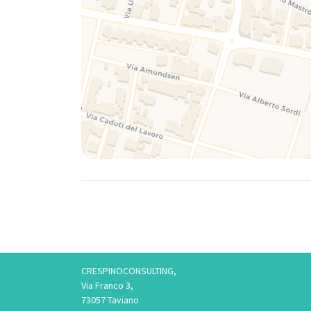
CRESPINOCONSULTING,
Via Franco 3,
73057 Taviano