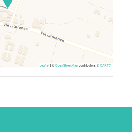
Leaflet
| ©
OpenStreetMap
contributors ©
CARTO