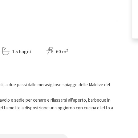
2
1.5 bagni
60 m
ali, a due passi dalle meravigliose spiagge delle Maldive del
avolo e sedie per cenare e rilassarsi all'aperto, barbecue in
lletta mette a disposizione un soggiorno con cucina e letto a
bidet), e, adiacente alla villetta vi è un trullo tipico, con
ospitare una quinta persona nel letto ad una piazza e mezza.
i suoi spazi esterni recintati. Parcheggio gratuito interno.