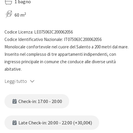
1 bagno
2
60 m
Codice Licenza: LE075063C200062056
Codice Identificativo Nazionale: IT075063C200062056
Monolocale confortevole nel cuore del Salento a 200 metri dal mare.
Inserito nel complesso di tre appartamenti indipendenti, con
ingresso principale in comune che conduce alle diverse unità
abitative.
Leggi tutto
Il monolocale è composto da una camera da letto matrimoniale e un
letto a castello in cui è presente un condizionatore e un bagno
completo con doccia.
Check-in: 17:00 - 20:00
La cucina è un secondo ambiente accessibile tramite una scala
esterna, da cui si accede direttamente su una splendida terrazza
panoramica con vista mare. La posizione privilegiata permette di
Late Check-in: 20:00 - 22:00 (+30,00€)
godere di una vista aperta sull’orizzonte e di un’atmosfera