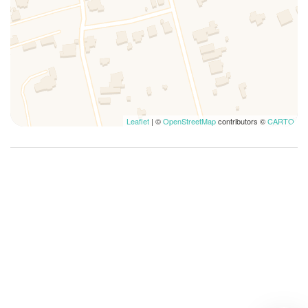
Leaflet
| ©
OpenStreetMap
contributors ©
CARTO