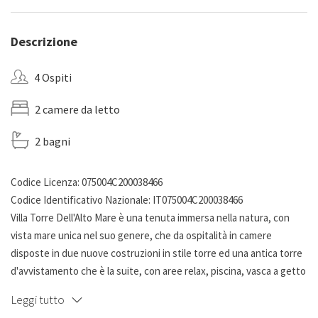
Descrizione
4 Ospiti
2 camere da letto
2 bagni
Codice Licenza: 075004C200038466
Codice Identificativo Nazionale: IT075004C200038466
Villa Torre Dell'Alto Mare è una tenuta immersa nella natura, con
vista mare unica nel suo genere, che da ospitalità in camere
disposte in due nuove costruzioni in stile torre ed una antica torre
d'avvistamento che è la suite, con aree relax, piscina, vasca a getto
cervicale, vasca idromassaggio.
Leggi tutto
La Torre piccola è una nuova costruzione in stile "torre di