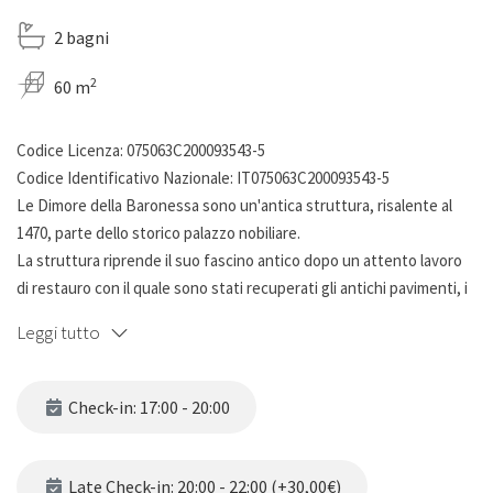
2 bagni
2
60 m
Codice Licenza: 075063C200093543-5
Codice Identificativo Nazionale: IT075063C200093543-5
Le Dimore della Baronessa sono un'antica struttura, risalente al
1470, parte dello storico palazzo nobiliare.
La struttura riprende il suo fascino antico dopo un attento lavoro
di restauro con il quale sono stati recuperati gli antichi pavimenti, i
camini dell'epoca bizantina e altri dettagli in pietra.
Leggi tutto
Le Dimore si sviluppano su due piani: un piano terra ed un primo
piano, che ospitano ciascuno una casa vacanza dove vivere la
Check-in: 17:00 - 20:00
vostra esperienza; ogni piano è composto da un appartamento
bilocale più una camera da letto matrimoniale indipendente ,
entrambi con ingressi indipendenti.
Late Check-in: 20:00 - 22:00 (+30,00€)