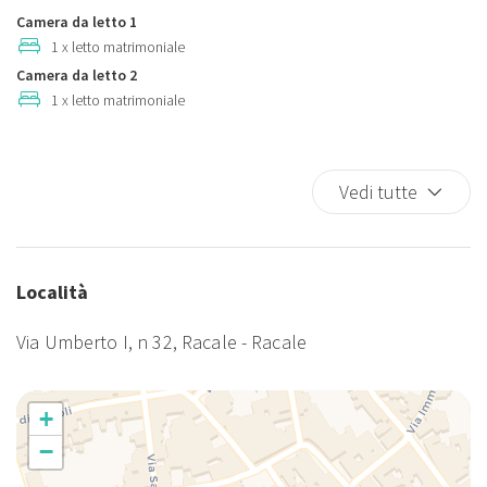
Mini frigorifero
Per i check out anticipati al mattino, su richiesta del cliente e previa
Camera da letto 1
Piatti e ciotole
accettazione, è richiesto un costo extra di euro 30,00
1 x letto matrimoniale
Pocket Wifi
Camera da letto 2
1 x letto matrimoniale
Rilevatore di fumo
Rilevatore di monossido di carbonio
Solo doccia
Vedi tutte
TV
TV
TV a colori
Località
Via Umberto I, n 32, Racale - Racale
+
−