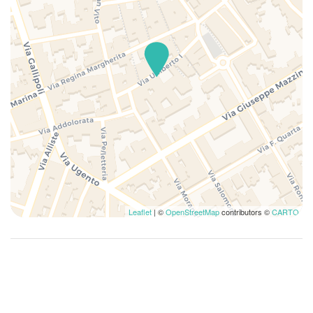
Leaflet
| ©
OpenStreetMap
contributors ©
CARTO