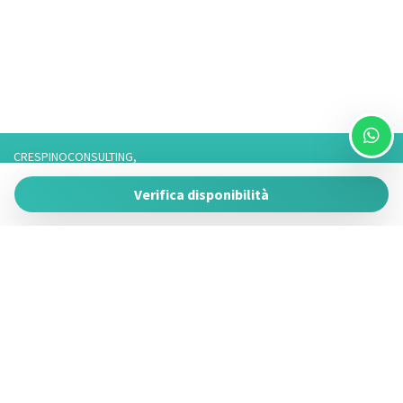
CRESPINOCONSULTING,
Via Franco 3,
Verifica disponibilità
73057 Taviano
P.IVA 05266050755
Tel. 3757776901 / 3474950878/3757075916,
Telefono fisso: 0833825017 Solo Whatsapp: 3757075916
Powered by