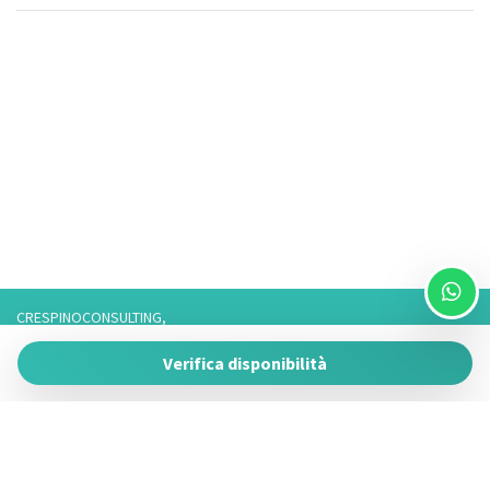
CRESPINOCONSULTING,
Via Franco 3,
Verifica disponibilità
73057 Taviano
P.IVA 05266050755
Tel. 3757776901 / 3474950878/3757075916,
Telefono fisso: 0833825017 Solo Whatsapp: 3757075916
Powered by