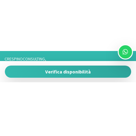
CRESPINOCONSULTING,
Via Franco 3,
Verifica disponibilità
73057 Taviano
P.IVA 05266050755
Tel. 3757776901 / 3474950878/3757075916,
Telefono fisso: 0833825017 Solo Whatsapp: 3757075916
Powered by