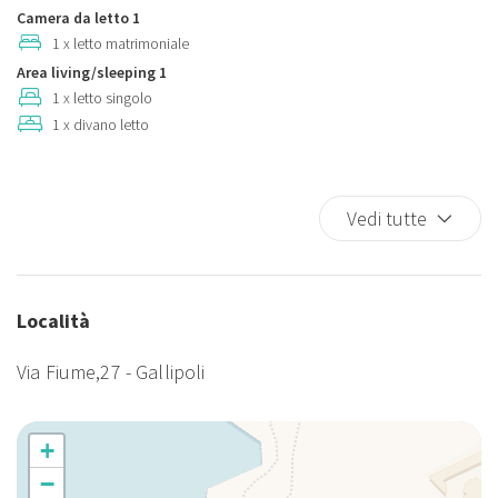
Parcheggio a pagamento in loco
Camera da letto 1
Piatti e ciotole
1 x letto matrimoniale
Area living/sleeping 1
TV
1 x letto singolo
TV
1 x divano letto
Vedi tutte
Località
Via Fiume,27 - Gallipoli
+
−