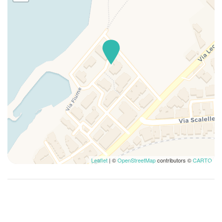
Leaflet
| ©
OpenStreetMap
contributors ©
CARTO