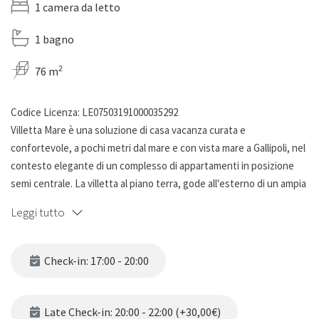
1 camera da letto
1 bagno
2
76 m
Codice Licenza: LE07503191000035292
Villetta Mare è una soluzione di casa vacanza curata e
confortevole, a pochi metri dal mare e con vista mare a Gallipoli, nel
contesto elegante di un complesso di appartamenti in posizione
semi centrale. La villetta al piano terra, gode all'esterno di un ampia
verande abitabile vista mare, con oscuranti frangisole, ideale per
Leggi tutto
rilassarsi e godersi un pranzo o una cena godendosi il tramonto. La
villetta dispone di soggiorno climatizzato con area relax con divano
letto matrimoniale ed un ulteriore posto letto, cucina completa di
Check-in: 17:00 - 20:00
ogni comfort( frigo con freezer, piano cottura e pentolame , forno,
un bagno con box doccia, una camera da letto matrimoniale
climatizzata. L' area soggiorno e la camera da letto si affacciano
Late Check-in: 20:00 - 22:00 (+30,00€)