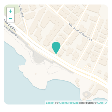
Lavatrice/Asciugatrice
+
Letto matrimoniale
Lungomare
−
Parcheggio
Parcheggio gratuito
Phon
Piatti e ciotole
Pocket Wifi
Rilevatore di fumo
Rilevatore di monossido di carbonio
Ristoranti
Scuranti stanza
Spiaggia
Stoviglie
Televisore
Leaflet
| ©
OpenStreetMap
contributors ©
CARTO
TV