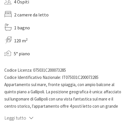
4 Ospiti
2 camere da letto
1 bagno
2
120 m
5° piano
Codice Licenza: 075031C200073285
Codice Identificativo Nazionale: IT075031C200073285
Appartamento sul mare, fronte spiaggia, con ampio balcone al
quinto piano a Gallipoli. La posizione geografica è unica: affacciato
sul lungomare di Gallipoli con una vista fantastica sul mare e il
centro storico, l'appartamento offre 4 posti letto con un grande
balcone abitabile che prende metà del perimetro della casa, di più di
Leggi tutto
120 mq.