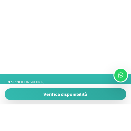
TV
TV a colori
Utensili da Cucina
Veranda
Vista sull'acqua
Vista sulla spiaggia
WiFi
CRESPINOCONSULTING,
Via Franco 3,
Verifica disponibilità
73057 Taviano
P.IVA 05266050755
Tel. 3757776901 / 3474950878/3757075916,
Telefono fisso: 0833825017 Solo Whatsapp: 3757075916
Powered by