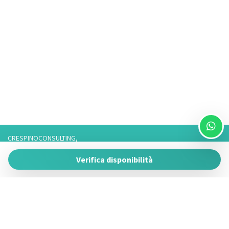
Soggiorno
Spiaggia
Tennis
TV
TV
TV a colori
Veranda all'aperto
CRESPINOCONSULTING,
Via Franco 3,
Verifica disponibilità
73057 Taviano
P.IVA 05266050755
Tel. 3757776901 / 3474950878/3757075916,
Telefono fisso: 0833825017 Solo Whatsapp: 3757075916
Powered by