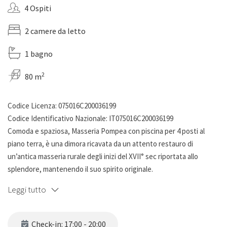
4 Ospiti
2 camere da letto
1 bagno
2
80 m
Codice Licenza: 075016C200036199
Codice Identificativo Nazionale: IT075016C200036199
Comoda e spaziosa, Masseria Pompea con piscina per 4 posti al
piano terra, è una dimora ricavata da un attento restauro di
un’antica masseria rurale degli inizi del XVII° sec riportata allo
splendore, mantenendo il suo spirito originale.
Leggi tutto
La struttura è sita nell’antica valle di Ottaviano, tra Matino e
Casarano, che dà il nome all’intera contrada posta a soli 5 minuti
dalle spiagge di Gallipoli.
Check-in: 17:00 - 20:00