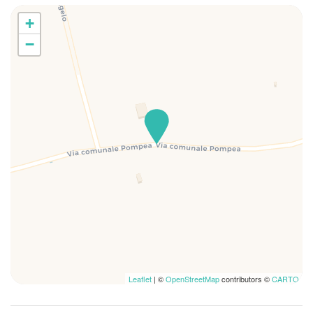
Lavatrice
+
Lavatrice/Asciugatrice
Letti matrimoniali
−
Macchina caffè/te
Parcheggio
Parcheggio gratuito
Percorso alla porta di ingresso pianeggiante
Phon
Piatti e ciotole
Piscina
Piscina
Piscina comune
Rilevatore di fumo
Rilevatore di monossido di carbonio
Riscaldamento / Condizionatore autonomo
Leaflet
| ©
OpenStreetMap
contributors ©
CARTO
Scuranti stanza
Sedie stanza da pranzo