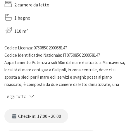
2 camere da letto
1 bagno
2
110 m
Codice Licenza: 075085C200058147
Codice Identificativo Nazionale: IT075085C200058147
Appartamento Potenza a soli 50m dal mare è situato a Mancaversa,
località di mare contigua a Gallipoli, in zona centrale, dove ci si
sposta a piedi per il mare ed i servizi e svaghi; posta al piano
ribassato, è composta da due camere da letto climatizzate, una
matrimoniale con un ulteriore letto singolo ed una tripla, ampio
Leggi tutto
soggiorno attrezzato con tavolo e sedie da pranzo, angolo cottura,
tv e zona relax con divano, bagno completo con doccia. Dispone
anche di uno spazio esterno attrezzato con mobili da giardino e una
Check-in: 17:00 - 20:00
comoda doccia esterna( l'area esterna dedicata agli ospiti è quella
laterale)