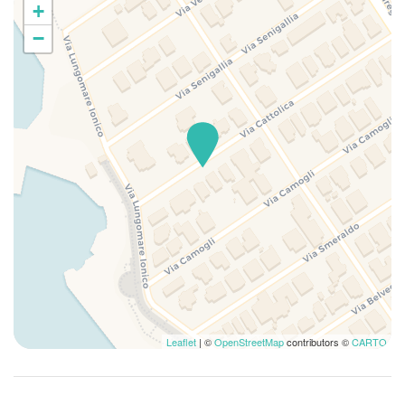
+
−
Leaflet
| ©
OpenStreetMap
contributors ©
CARTO