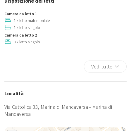
Disposizione dei letti
Culla
Estintore
Camera da letto 1
Frigorifero
1 x letto matrimoniale
1 x letto singolo
Lavatrice
Camera da letto 2
Parcheggio gratuito
3 x letto singolo
Parcheggio in strada
Piatti e ciotole
Piatti e Posate
Vedi tutte
Pocket Wifi
Rilevatore di fumo
Rilevatore di monossido di carbonio
Località
TV
TV
Via Cattolica 33, Marina di Mancaversa - Marina di
Utensili
Mancaversa