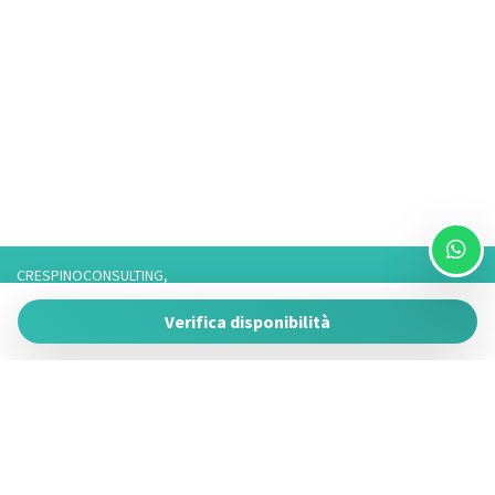
CRESPINOCONSULTING,
Via Franco 3,
Verifica disponibilità
73057 Taviano
P.IVA 05266050755
Tel. 3757776901 / 3474950878/3757075916,
Telefono fisso: 0833825017 Solo Whatsapp: 3757075916
Powered by