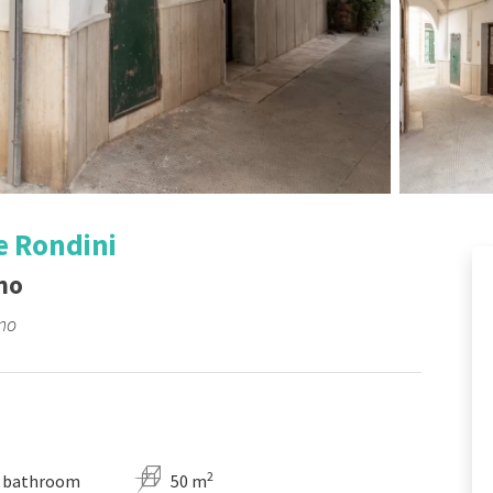
e Rondini
no
ano
2
 bathroom
50 m