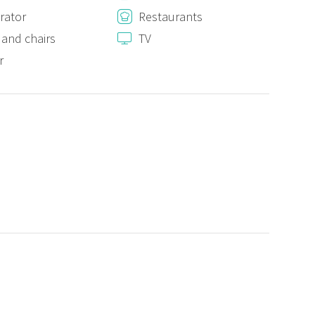
evia accettazione, dalle 6 alle 8 è richiesto un costo extra di
erator
Restaurants
 and chairs
TV
r