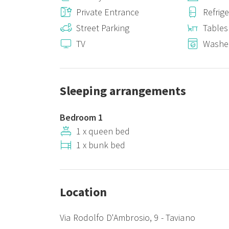
Per i check out anticipati, su richiesta del cliente e pr
Private Entrance
Refrig
euro 30,00
Street Parking
Tables
CIS: LE07508591000030989
TV
Washe
Sleeping arrangements
Bedroom 1
1 x queen bed
1 x bunk bed
Location
Via Rodolfo D'Ambrosio, 9 - Taviano