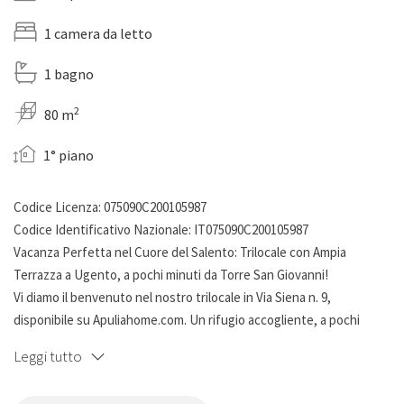
1 camera da letto
1 bagno
2
80 m
1° piano
Codice Licenza: 075090C200105987
Codice Identificativo Nazionale: IT075090C200105987
Vacanza Perfetta nel Cuore del Salento: Trilocale con Ampia
Terrazza a Ugento, a pochi minuti da Torre San Giovanni!
Vi diamo il benvenuto nel nostro trilocale in Via Siena n. 9,
disponibile su Apuliahome.com. Un rifugio accogliente, a pochi
passi dalle bellissime spiagge di Torre San Giovanni, vi aspetta per
Leggi tutto
un'esperienza rilassante e indimenticabile.
Caratteristiche dell'Appartamento: