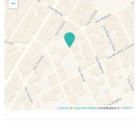
−
In città
Internet wireless
Lavastoviglie
Lavatrice
Lavatrice/Asciugatrice
Letti matrimoniali
Letto matrimoniale
Musei
Parcheggio gratuito
Parcheggio in strada
Piatti e ciotole
Rilevatore di monossido di carbonio
Leaflet
| ©
OpenStreetMap
contributors ©
CARTO
Riscaldamento / Condizionatore autonomo
Sala da pranzo
Salotto
TV