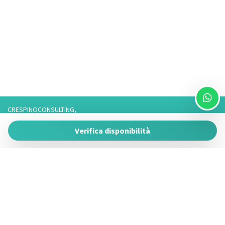
TV
TV a colori
CRESPINOCONSULTING,
Via Franco 3,
Verifica disponibilità
73057 Taviano
P.IVA 05266050755
Tel. 3757776901 / 3474950878/3757075916,
Telefono fisso: 0833825017 Solo Whatsapp: 3757075916
Powered by