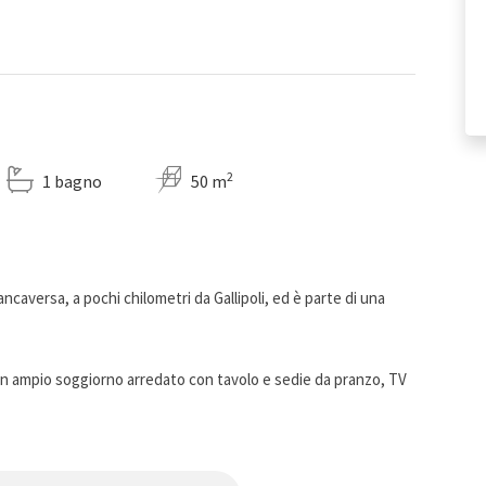
2
1 bagno
50 m
caversa, a pochi chilometri da Gallipoli, ed è parte di una
 un ampio soggiorno arredato con tavolo e sedie da pranzo, TV
trezzata e dotata di tutto il necessario per la preparazione
tto matrimoniale climatizzata e una camera doppia anch’essa
 doccia.