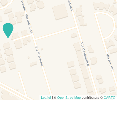
Leaflet
| ©
OpenStreetMap
contributors ©
CARTO