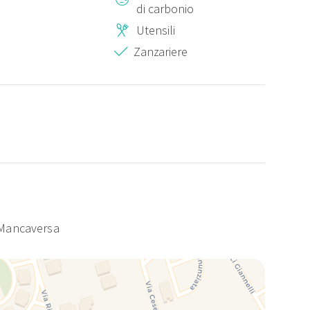
di carbonio
Utensili
Zanzariere
i Mancaversa