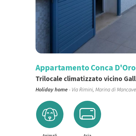
Appartamento Conca D'Oro 
Trilocale climatizzato vicino Gall
Holiday home
- Via Rimini, Marina di Mancav
Animali
Aria