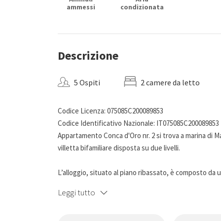
ammessi
condizionata
Descrizione
5 Ospiti
2 camere da letto
Codice Licenza: 075085C200089853
Codice Identificativo Nazionale: IT075085C200089853
Appartamento Conca d'Oro nr. 2 si trova a marina di Man
villetta bifamiliare disposta su due livelli.
L’alloggio, situato al piano ribassato, è composto da
e zona relax con divano. La cucina è completamente at
Leggi tutto
dei pasti. La zona notte comprende una camera da le
climatizzata. Completa la soluzione un bagno con box