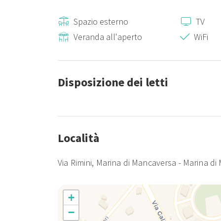
Check-out: dalle 8:00 alle 10:00
Spazio esterno
TV
Veranda all'aperto
WiFi
Disposizione dei letti
Località
Via Rimini, Marina di Mancaversa - Marina d
+
−