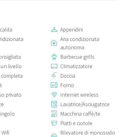
nquillità. È una spiaggia semplice e poco affollata, perfetta
rotetta ed è caratterizzato da sabbia dorata, mare cristallino e
calda
Appendini
tratti liberi che stabilimenti attrezzati ed è ideale per
ondizionata
Aria condizionata
e.
autonoma
umerose opportunità offerte dal territorio circostante per
onsigliata
Barbecue grills
campagna salentina, dei caratteristici muretti a secco e degli
un livello
Climatizzatore
 completa
Doccia
i
Forno
con costo aggiuntivo.
so privato
Internet wireless
nto di €35,00.
ce
Lavatrice/Asciugatrice
lemento di €30,00.
singolo
Macchina caffè/te
Piatti e ciotole
 Wifi
Rilevatore di monossido