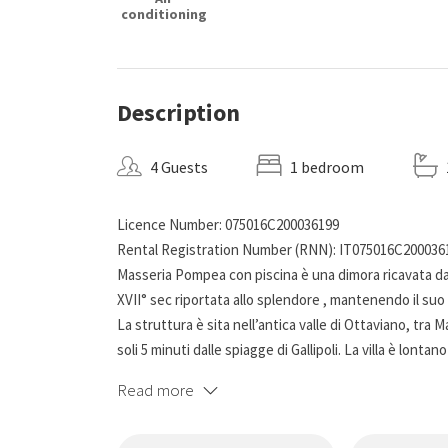
conditioning
Description
4 Guests
1 bedroom
Licence Number: 075016C200036199
Rental Registration Number (RNN): IT075016C200036
Masseria Pompea con piscina è una dimora ricavata da u
XVII° sec riportata allo splendore , mantenendo il suo s
La struttura è sita nell’antica valle di Ottaviano, tra
soli 5 minuti dalle spiagge di Gallipoli. La villa è lontan
raggiungere il centro storico di Casarano, di particolar
Read more
pietra locale , il carparo, di cui è arricchita la Villa Pom