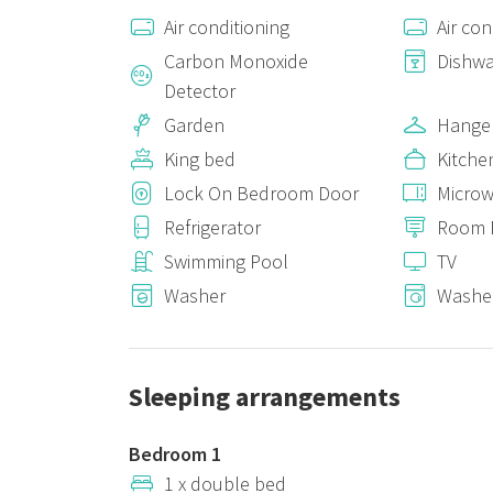
Air conditioning
Air con
Per gli ospiti è messo a disposizione un cesto di frutt
produzione propria. Sono disponibili come servizi opzio
Carbon Monoxide
Dishw
Consigliata a famiglie e gruppi di amici. Non si accett
Detector
Garden
Hange
A disposizione biancheria da letto e da bagno( un camb
King bed
Kitche
condizionata e wi-fi.
Lock On Bedroom Door
Micro
Alcune info sulla piscina : profondità minima di 1 metr
una scala a gradini che una a pioli sul lato opposto, co
Refrigerator
Room 
10. Non ci sono limiti agli orari di utilizzo.
Swimming Pool
TV
Riguardo all'area esterna forniamo un barbecue ai ville
Washer
Washer
autogestito con prodotti confezionati, con un piccolo
Sleeping arrangements
Bedroom 1
1 x double bed