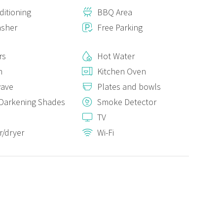
ditioning
BBQ Area
a fresca della tenuta nonchè un assaggio dell'olio di
nali i prodotti dell'orto e le uova fresche da richiedere.
asher
Free Parking
ano animali domestici. Parcheggio all’interno della proprietà.
rs
Hot Water
io è incluso, per ulteriori è richiesto supplemento), aria
n
Kitchen Oven
wave
Plates and bowls
o, profondità massima di 1,40 m. Quanto all'accesso, ci sono sia
me si vede dalle fotografie. La piscina è larga circa 6 m e lunga
Darkening Shades
Smoke Detector
TV
ggianti. La struttura offre infine un servizio di colazione
/dryer
Wi-Fi
 costo extra.