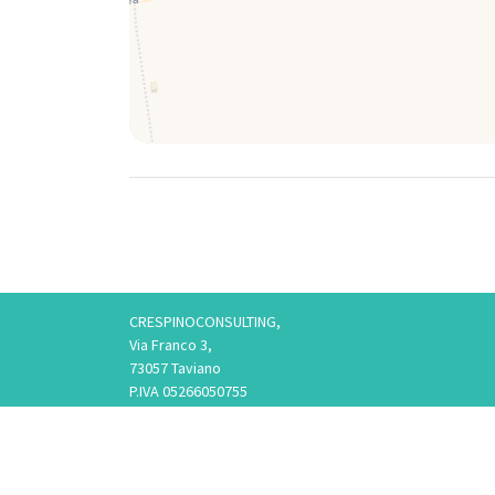
CRESPINOCONSULTING,
Via Franco 3,
73057 Taviano
P.IVA 05266050755
Tel. 3757776901 / 3474950878/3757075916,
Telefono fisso: 0833825017 Solo Whatsapp: 3757075916