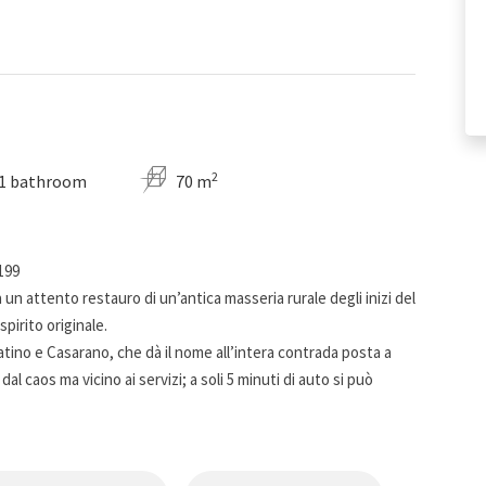
2
1 bathroom
70 m
199
n attento restauro di un’antica masseria rurale degli inizi del
pirito originale.
 Matino e Casarano, che dà il nome all’intera contrada posta a
o dal caos ma vicino ai servizi; a soli 5 minuti di auto si può
e interesse, in cui si possono notare i decori della più nota
pea.