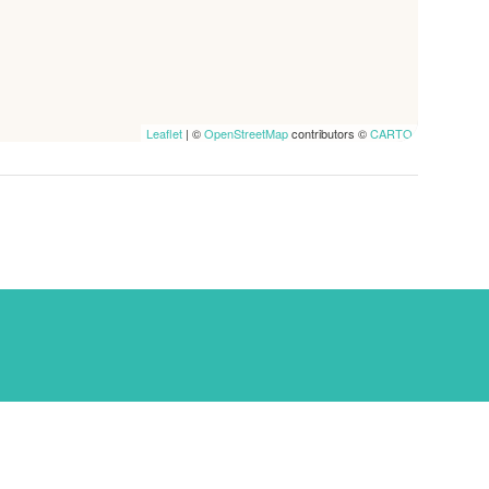
Leaflet
| ©
OpenStreetMap
contributors ©
CARTO