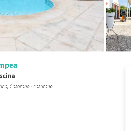
ompea
scina
rano, Casarano - casarano