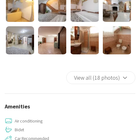
accesso autonomo dall'esterno, garantendo la massima privacy e
libertà.
L'ambiente non è condizionato, ma la sua posizione seminterrata
contribuisce a mantenere una temperatura piacevole anche
durante i mesi più caldi. Gli ospiti avranno la possibilità di
parcheggiare comodamente sia all'esterno che all'interno delle
mura dell'immobile. Si mette a disposizione l'uso della lavatrice
View all (18 photos)
CIS: LE07508591000016943
Amenities
Air conditioning
Bidet
Car Recommended