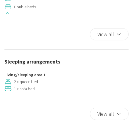
Double beds
Hot Water
King bed
Kitchen
View all
Kitchen Oven
Kitchen Stove
Plates and bowls
Sleeping arrangements
Refrigerator
Shower
Living/sleeping area 1
Street Parking
2 x queen bed
1 x sofa bed
TV
TV
View all