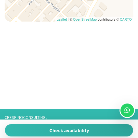
Leaflet
| ©
OpenStreetMap
contributors ©
CARTO
CRESPINOCONSULTING,
Via Franco 3,
Check availability
73057 Taviano
P.IVA 05266050755