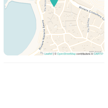
Biancheria da Letto
WiFi
Leaflet
| ©
OpenStreetMap
contributors ©
CARTO