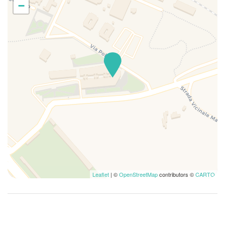
−
TV
TV
WiFi
Leaflet
| ©
OpenStreetMap
contributors ©
CARTO