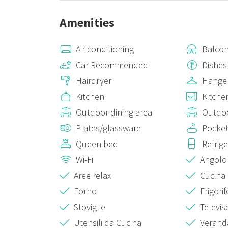
Si Noti bene: le foto sono relative a Monolocale e biloc
Amenities
dispongono di spazio all'aperto ombreggiato al piano 
Air conditioning
Balcon
Car Recommended
Dishes
Hairdryer
Hange
Kitchen
Kitche
Outdoor dining area
Outdo
Plates/glassware
Pocket
Queen bed
Refrig
Wi-Fi
Angolo
Aree relax
Cucina
Forno
Frigori
Stoviglie
Televis
Utensili da Cucina
Verand