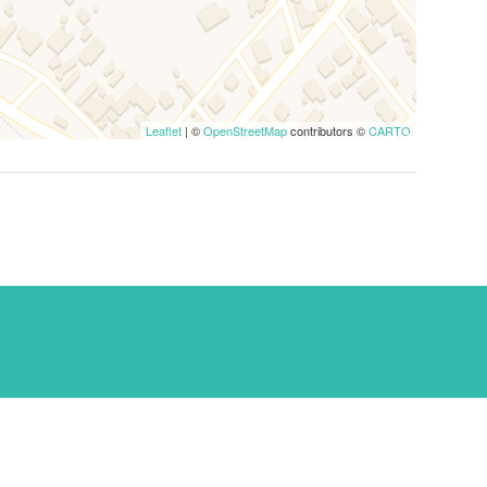
Leaflet
| ©
OpenStreetMap
contributors ©
CARTO