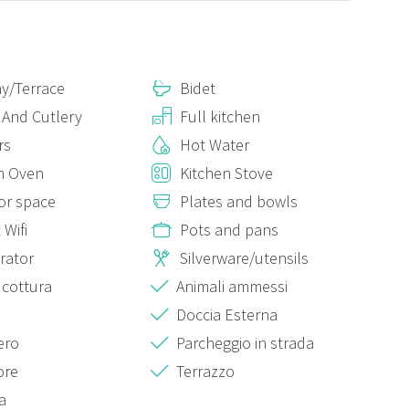
ali; la terrazza è esclusiva del monolocale, mentre i bilocali
terra come da foto.
y/Terrace
Bidet
 And Cutlery
Full kitchen
rs
Hot Water
n Oven
Kitchen Stove
or space
Plates and bowls
 Wifi
Pots and pans
erator
Silverware/utensils
 cottura
Animali ammessi
Doccia Esterna
fero
Parcheggio in strada
ore
Terrazzo
a