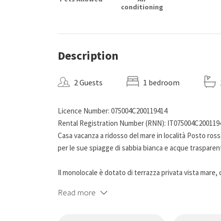
conditioning
Description
2 Guests
1 bedroom
Licence Number: 075004C200119414
Rental Registration Number (RNN): IT075004C200119
Casa vacanza a ridosso del mare in località Posto ross
per le sue spiagge di sabbia bianca e acque trasparent
Il monolocale è dotato di terrazza privata vista mare,
cene e colazioni al profumo di mare; internamente, u
Read more
cottura, bagno con doccia. L'ambiente è climatizzato. 
autonomia.