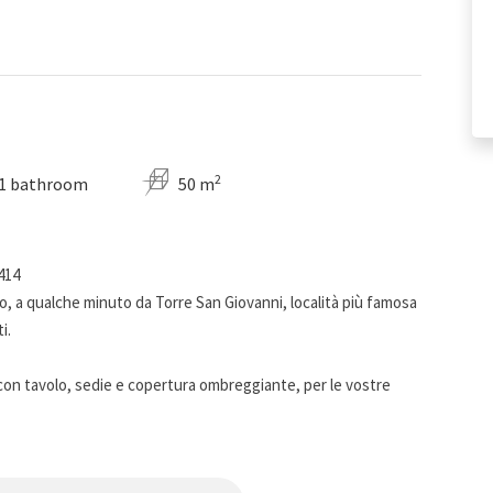
2
1 bathroom
50 m
414
o, a qualche minuto da Torre San Giovanni, località più famosa
i.
 con tavolo, sedie e copertura ombreggiante, per le vostre
n ambiente unico dispone di letto matrimoniale, angolo
Dotato di tutto il necessario per preparare i pasti in