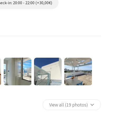
ck-in: 20:00 - 22:00 (+30,00€)
Vacanze Blu è particolarmente piacevole: l'atmosfera è
re delle vacanze di una volta, con il tempo scandito dal percorso
un locale pizzeria-trattoria, mente a pochi metri potrete
sibile per i bagni.
gerete in auto la lunga litoranea di sabbi adi Torre San
le esigenze, con intrattenimento musicale dj, o più votate al
 consentono di non stressarsi con l'auto).
 aggiuntivo.
la pulizia e asciugacapelli.
e su richiesta con costo aggiuntivo.
View all (19 photos)
er chi volesse venire n vacanza in gruppo o famiglia numerosa.